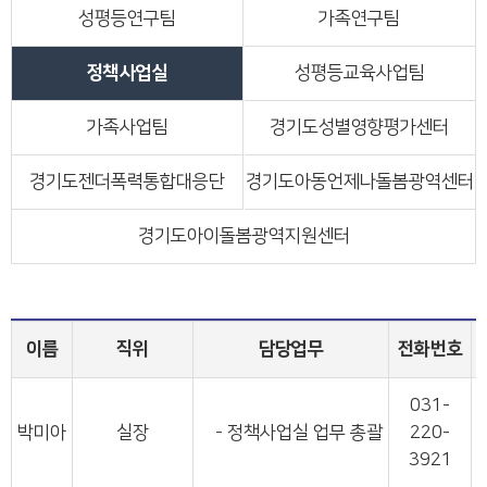
성평등연구팀
가족연구팀
정책사업실
성평등교육사업팀
가족사업팀
경기도성별영향평가센터
경기도젠더폭력통합대응단
경기도아동언제나돌봄광역센터
경기도아이돌봄광역지원센터
이름
직위
담당업무
전화번호
031-
박미아
실장
- 정책사업실 업무 총괄
220-
3921