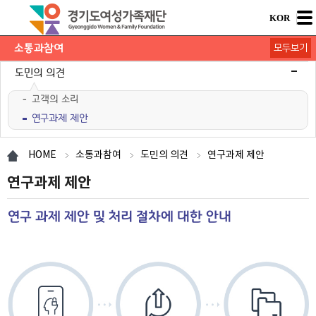
KOR
소통과참여
모두보기
공지사항
채용공고
모집/행사
카드뉴스
언론보도
도민의 의견
고객의 소리
연구과제 제안
재단 간행물
HOME
소통과참여
도민의 의견
연구과제 제안
연구과제 제안
연구 과제 제안 및 처리 절차에 대한 안내