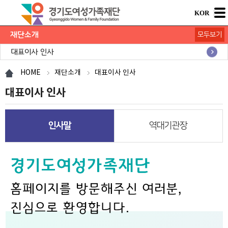
KOR
재단소개
모두보기
대표이사 인사
미션과 비전
연혁
홍보관
재단조직
오시는길
HOME
재단소개
대표이사 인사
대표이사 인사
인사말
역대기관장