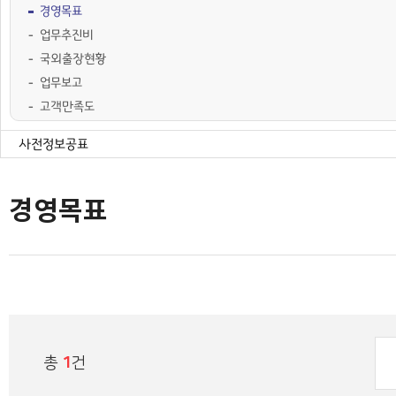
경영목표
업무추진비
국외출장현황
업무보고
고객만족도
경영공시
계약정보
사전정보공표
행정정보공개
공공데이터공개
경영목표
총
1
건