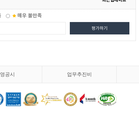
최근업데이트
족
매우 불만족
평가하기
영공시
업무추진비