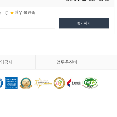
족
매우 불만족
평가하기
영공시
업무추진비