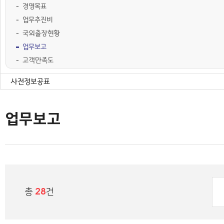
경영목표
업무추진비
국외출장현황
업무보고
고객만족도
경영공시
계약정보
사전정보공표
행정정보공개
공공데이터공개
업무보고
총
28
건