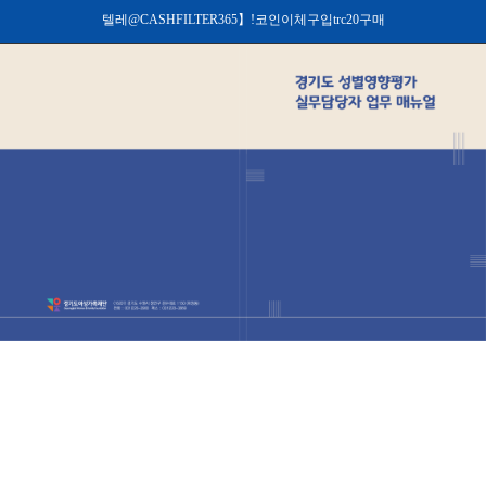
텔레@CASHFILTER365】ǃ코인이체구입trc20구매