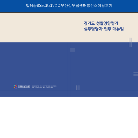
텔레@BSECRET7⊇⊂부산심부름센터흥신소이용후기