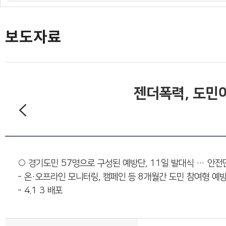
도민의 의견
재단 간행물
보도자료
젠더폭력, 도민
○ 경기도민 57명으로 구성된 예방단, 11일 발대식 … 안전만
- 온·오프라인 모니터링, 캠페인 등 8개월간 도민 참여형 예
- 4.1 3 배포