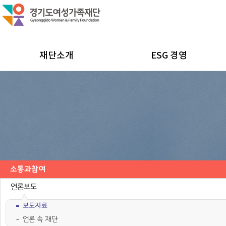
재단소개
ESG 경영
소통과참여
공지사항
채용공고
모집/행사
카드뉴스
언론보도
보도자료
언론 속 재단