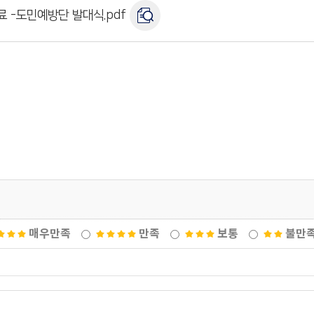
료 -도민예방단 발대식.pdf
매우만족
만족
보통
불만