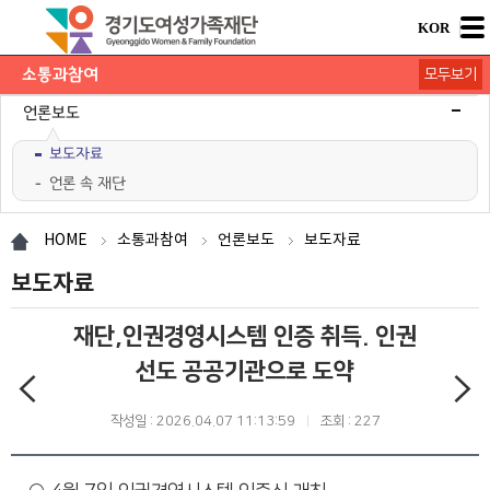
KOR
소통과참여
모두보기
공지사항
채용공고
모집/행사
카드뉴스
언론보도
보도자료
언론 속 재단
도민의 의견
재단 간행물
HOME
소통과참여
언론보도
보도자료
보도자료
재단,인권경영시스템 인증 취득. 인권
선도 공공기관으로 도약
작성일 : 2026.04.07 11:13:59
조회 : 227