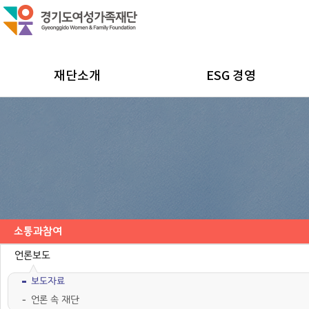
재단소개
ESG 경영
소통과참여
공지사항
채용공고
모집/행사
카드뉴스
언론보도
보도자료
언론 속 재단