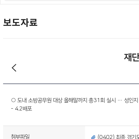
도민의 의견
재단 간행물
보도자료
재단
○ 도내 소방공무원 대상 올해말까지 총31회 실시 … 성인지
- 4.2배포
첨부파일
(0402) 최종 경