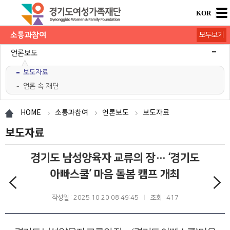
KOR
소통과참여
모두보기
공지사항
채용공고
모집/행사
카드뉴스
언론보도
보도자료
언론 속 재단
도민의 의견
재단 간행물
HOME
소통과참여
언론보도
보도자료
보도자료
경기도 남성양육자 교류의 장… ‘경기도
아빠스쿨’ 마음 돌봄 캠프 개최
작성일 : 2025.10.20 08:49:45
조회 : 417