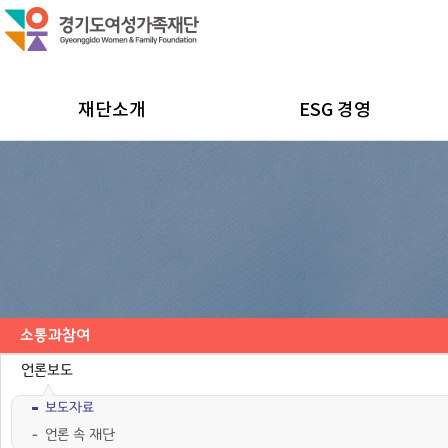
재단소개
ESG 경영
소통과참여
공지사항
채용공고
모집/행사
카드뉴스
언론보도
보도자료
언론 속 재단