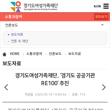
KOR
소통과참여
모두보기
공지사항
채용공고
모집/행사
카드뉴스
언론보도
보도자료
언론 속 재단
도민의 의견
재단 간행물
HOME
소통과참여
언론보도
보도자료
보도자료
경기도여성가족재단, ‘경기도 공공기관
RE100’ 추진
작성일 : 2025.05.16 14:59:44
조회 : 714