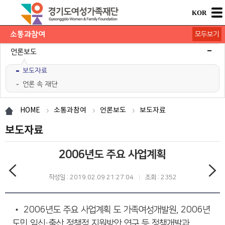
KOR
소통과참여
모두보기
공지사항
채용공고
모집/행사
카드뉴스
언론보도
보도자료
언론 속 재단
도민의 의견
재단 간행물
HOME
소통과참여
언론보도
보도자료
보도자료
2006년도 주요 사업계획
작성일 : 2019.02.09 21:27:04
조회 : 2352
• 2006년도 주요 사업계획 도 가족여성개발원, 2006년
도민 임신・출산 정책적 지원방안 연구 등 정책개발과