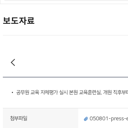
도민의 의견
재단 간행물
보도자료
• 공무원 교육 자체평가 실시 본원 교육훈련실, 개원 직후부터 
첨부파일
050801-press-e