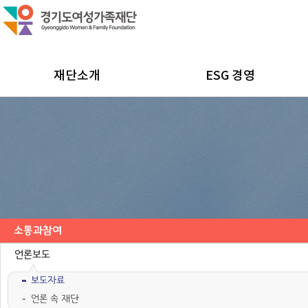
재단소개
ESG 경영
소통과참여
공지사항
채용공고
모집/행사
카드뉴스
언론보도
보도자료
언론 속 재단