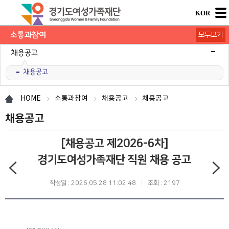
KOR
소통과참여
모두보기
공지사항
채용공고
채용공고
모집/행사
카드뉴스
언론보도
도민의 의견
재단 간행물
HOME
소통과참여
채용공고
채용공고
채용공고
[채용공고 제2026-6차]
경기도여성가족재단 직원 채용 공고
작성일 : 2026.05.28 11:02:48
조회 : 2197