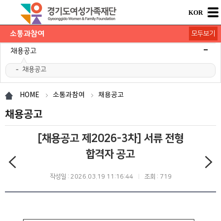
KOR
소통과참여
모두보기
공지사항
채용공고
채용공고
모집/행사
카드뉴스
언론보도
도민의 의견
재단 간행물
HOME
소통과참여
채용공고
채용공고
[채용공고 제2026-3차] 서류 전형
합격자 공고
작성일 : 2026.03.19 11:16:44
조회 : 719