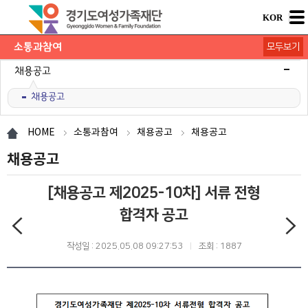
KOR
소통과참여
모두보기
공지사항
채용공고
채용공고
모집/행사
카드뉴스
언론보도
도민의 의견
재단 간행물
HOME
소통과참여
채용공고
채용공고
채용공고
[채용공고 제2025-10차] 서류 전형
합격자 공고
작성일 : 2025.05.08 09:27:53
조회 : 1887