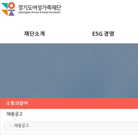
재단소개
ESG 경영
소통과참여
공지사항
채용공고
채용공고