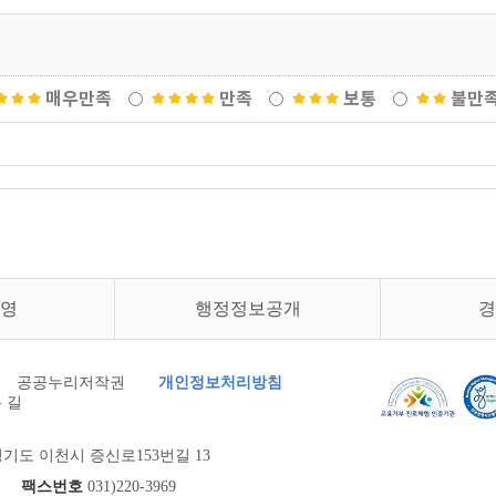
매우만족
만족
보통
불만
영
행정정보공개
경
공공누리저작권
개인정보처리방침
 길
기도 이천시 증신로153번길 13
900
팩스번호
031)220-3969