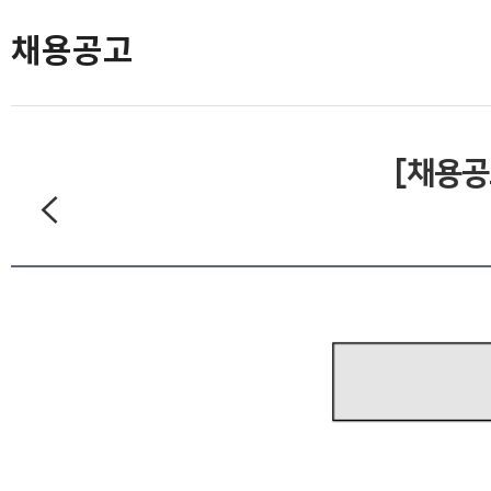
모집/행사
카드뉴스
언론보도
도민의 의견
재단 간행물
채용공고
[채용공