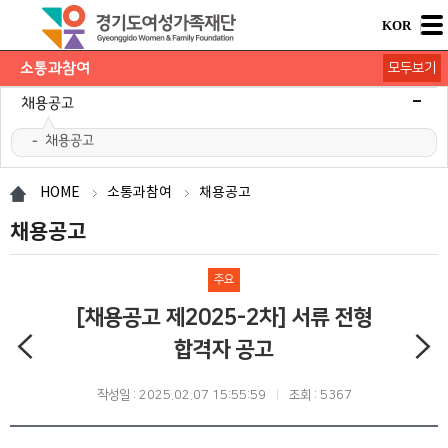
KOR
소통과참여
모두보기
공지사항
채용공고
채용공고
모집/행사
카드뉴스
언론보도
도민의 의견
재단 간행물
HOME
소통과참여
채용공고
채용공고
주요
[채용공고 제2025-2차] 서류 전형
합격자 공고
작성일 : 2025.02.07 15:55:59
조회 : 5367