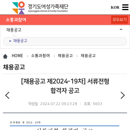
KOR
소통과참여
모두보기
공지사항
채용공고
채용공고
모집/행사
카드뉴스
언론보도
도민의 의견
재단 간행물
HOME
소통과참여
채용공고
채용공고
채용공고
[채용공고 제2024-19차] 서류전형
합격자 공고
작성일 : 2024.07.22 09:23:28
조회 : 5603