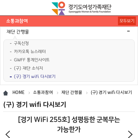
소통과참여
모두보기
공지사항
채용공고
모집/행사
카드뉴스
언론보도
도민의 의견
재단 간행물
구독신청
카카오톡 뉴스레터
GWFF 통계인사이트
(구) 재단 소식지
(구) 경기 wifi 다시보기
HOME
소통과참여
재단 간행물
(구) 경기 wifi 다시보기
(구) 경기 wifi 다시보기
[경기 WiFi 255호] 성평등한 군복무는
가능한가