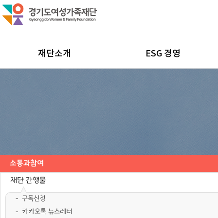
재단소개
ESG 경영
소통과참여
공지사항
채용공고
모집/행사
카드뉴스
언론보도
도민의 의견
재단 간행물
구독신청
카카오톡 뉴스레터