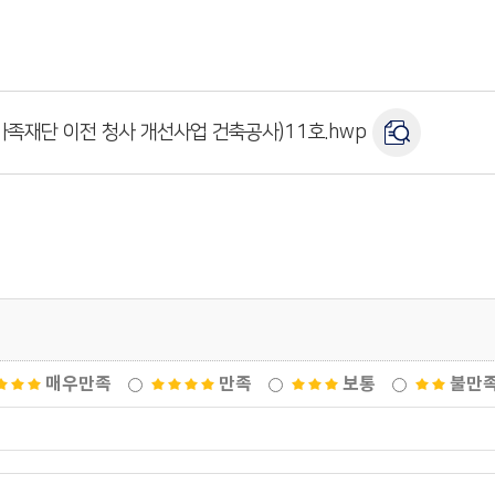
족재단 이전 청사 개선사업 건축공사)11호.hwp
매우만족
만족
보통
불만