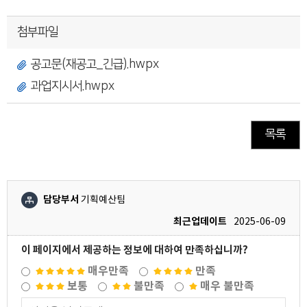
첨부파일
공고문(재공고_긴급).hwpx
과업지시서.hwpx
목록
담당부서
기획예산팀
최근업데이트
2025-06-09
이 페이지에서 제공하는 정보에 대하여 만족하십니까?
매우만족
만족
보통
불만족
매우 불만족