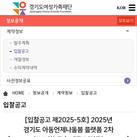
KOR
정보공개
모두보기
기본공시
경영공시
계약정보
발주계획
입찰공고
개찰정보
수의계약내역
사전정보공표
행정정보공개
공공데이터공개
HOME
정보공개
계약정보
입찰공고
입찰공고
[입찰공고 제2025-5호] 2025년
경기도 아동언제나돌봄 플랫폼 2차