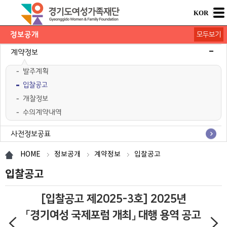
KOR
정보공개
모두보기
기본공시
경영공시
계약정보
발주계획
입찰공고
개찰정보
수의계약내역
사전정보공표
행정정보공개
공공데이터공개
HOME
정보공개
계약정보
입찰공고
입찰공고
[입찰공고 제2025-3호] 2025년
「경기여성 국제포럼 개최」 대행 용역 공고