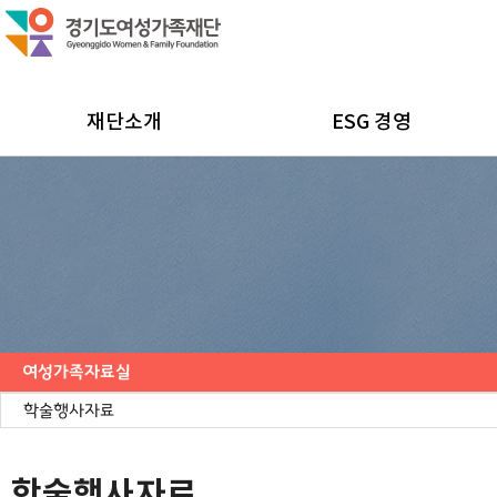
재단소개
ESG 경영
여성가족자료실
연구보고서
학술행사자료
사업·교육 자료
경기여성가족통계
여성가족도서관 `여울`
학술행사자료