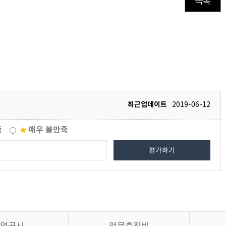
목록
최근업데이트
2019-06-12
족
매우 불만족
평가하기
영공시
업무추진비