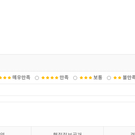
매우만족
만족
보통
불만
영
행정정보공개
경