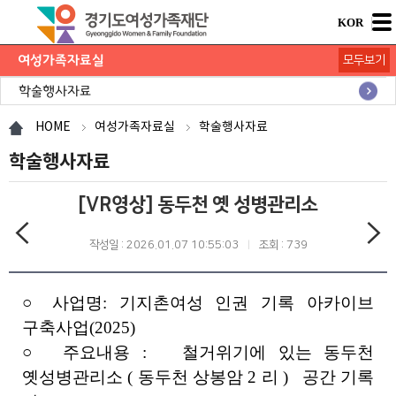
KOR
여성가족자료실
모두보기
연구보고서
학술행사자료
사업·교육 자료
경기여성가족통계
여성가족도서관 `여울`
HOME
여성가족자료실
학술행사자료
학술행사자료
[VR영상] 동두천 옛 성병관리소
작성일 : 2026.01.07 10:55:03
조회 : 739
○
사업명
:
기지촌여성 인권 기록 아카이브
구축사업
(2025)
○
주요내용
:
철거위기에 있는 동두천
옛성병관리소
(
동두천 상봉암
2
리
)
공간 기록