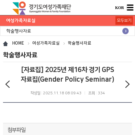
KOR
여성가족자료실
모두보기
연구보고서
학술행사자료
사업·교육 자료
경기여성가족통계
여성가족도서관 `여울`
HOME
여성가족자료실
학술행사자료
학술행사자료
[자료집] 2025년 제16차 경기 GPS
자료집(Gender Policy Seminar)
작성일 : 2025.11.18 08:09:43
조회 : 334
첨부파일