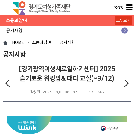
KOR
소통과참여
모두보기
공지사항
채용공고
모집/행사
카드뉴스
언론보도
도민의 의견
재단 간행물
HOME
소통과참여
공지사항
공지사항
[경기광역여성새로일하기센터] 2025
슬기로운 워킹맘& 대디 교실(~9/12)
작성일 : 2025.08.05 08:58:50
조회 : 345