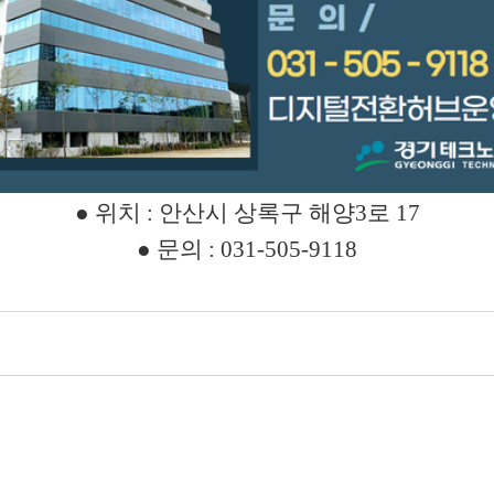
●
위치
:
안산시 상록구 해양
3
로
17
●
문의
: 031-505-9118