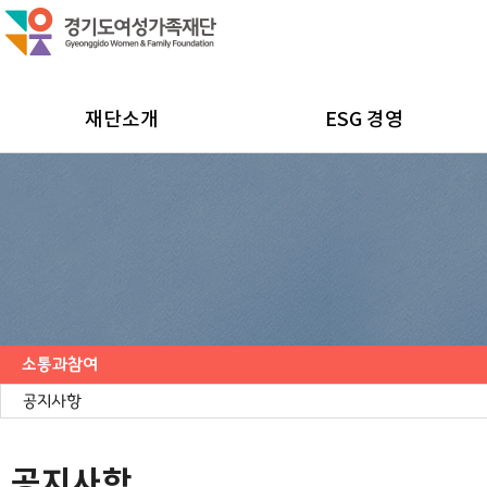
재단소개
ESG 경영
소통과참여
공지사항
채용공고
모집/행사
카드뉴스
언론보도
도민의 의견
재단 간행물
공지사항