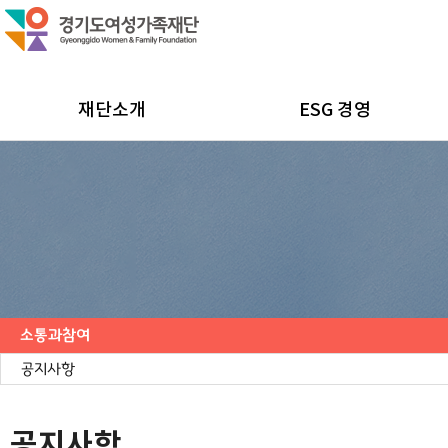
재단소개
ESG 경영
소통과참여
공지사항
채용공고
모집/행사
카드뉴스
언론보도
도민의 의견
재단 간행물
공지사항