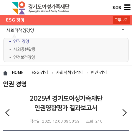
KOR
ESG 경영
모두보기
재단 ESG 경영
환경경영
사회적책임경영
인권 경영
사회공헌활동
안전보건경영
공정투명경영
공정거래자율준수
ESG 경영공시
HOME
ESG 경영
사회적책임경영
인권 경영
인권 경영
2025년 경기도여성가족재단
인권영향평가 결과보고서
작성일 : 2025.12.03 09:58:59
조회 : 218