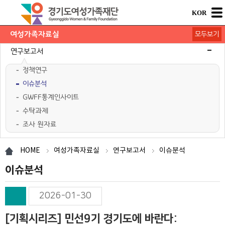
KOR
여성가족자료실
모두보기
연구보고서
정책연구
이슈분석
GWFF통계인사이트
수탁과제
조사 원자료
학술행사자료
사업·교육 자료
경기여성가족통계
여성가족도서관 `여울`
HOME
여성가족자료실
연구보고서
이슈분석
이슈분석
2026-01-30
[기획시리즈] 민선9기 경기도에 바란다: