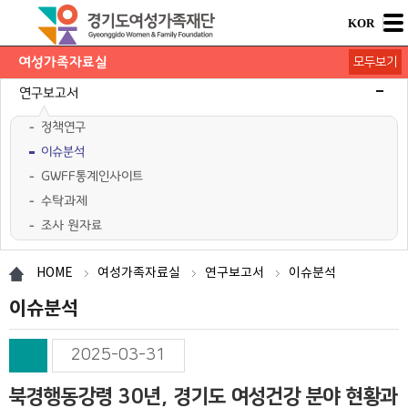
KOR
여성가족자료실
모두보기
연구보고서
정책연구
이슈분석
GWFF통계인사이트
수탁과제
조사 원자료
학술행사자료
사업·교육 자료
경기여성가족통계
여성가족도서관 `여울`
HOME
여성가족자료실
연구보고서
이슈분석
이슈분석
2025-03-31
북경행동강령 30년, 경기도 여성건강 분야 현황과