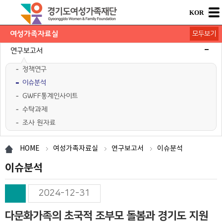
KOR
여성가족자료실
모두보기
연구보고서
정책연구
이슈분석
GWFF통계인사이트
수탁과제
조사 원자료
학술행사자료
사업·교육 자료
경기여성가족통계
여성가족도서관 `여울`
HOME
여성가족자료실
연구보고서
이슈분석
이슈분석
2024-12-31
다문화가족의 초국적 조부모 돌봄과 경기도 지원