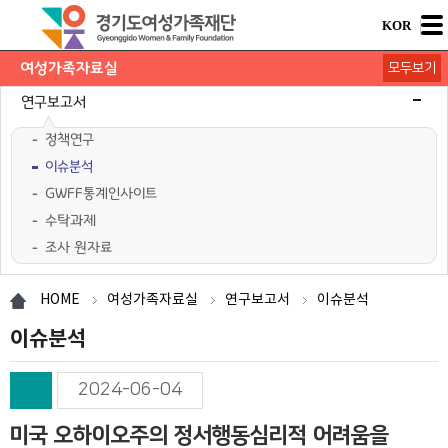
KOR
여성가족자료실
모두보기
연구보고서
정책연구
이슈분석
GWFF통계인사이트
수탁과제
조사 원자료
학술행사자료
사업·교육 자료
경기여성가족통계
여성가족도서관 `여울`
HOME
여성가족자료실
연구보고서
이슈분석
이슈분석
2024-06-04
미국 오하이오주의 정서행동심리적 어려움을