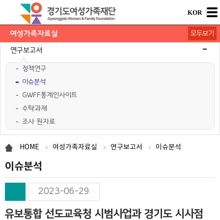
KOR
여성가족자료실
모두보기
연구보고서
정책연구
이슈분석
GWFF통계인사이트
수탁과제
조사 원자료
학술행사자료
사업·교육 자료
경기여성가족통계
여성가족도서관 `여울`
HOME
여성가족자료실
연구보고서
이슈분석
이슈분석
2023-06-29
유보통합 선도교육청 시범사업과 경기도 시사점