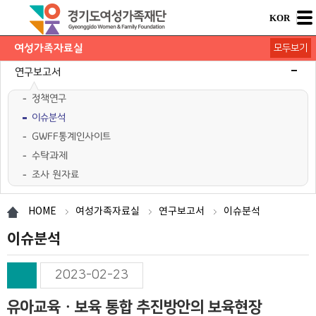
KOR
여성가족자료실
모두보기
연구보고서
정책연구
이슈분석
GWFF통계인사이트
수탁과제
조사 원자료
학술행사자료
사업·교육 자료
경기여성가족통계
여성가족도서관 `여울`
HOME
여성가족자료실
연구보고서
이슈분석
이슈분석
2023-02-23
유아교육ㆍ보육 통합 추진방안의 보육현장