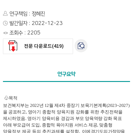
연구책임 : 정혜진
발간일자 : 2022-12-23
조회수 : 2205
전문 다운로드(419)
연구요약
♧목적
보건복지부는
2022
년
12
월 제
4
차 중장기 보육기본계획
(2023~2027)
을 공표하고
,
영
아기 종합적 양육지원 강화를 위한 추진전략을
제시하였음
.
영아기 양육비용 경감과
부모 양육역량 강화 목표
아래 부모급여 도입
,
종합적 육아지원 서비스 제공
,
맞춤형
양
육정보 제공 등의 추진과제를 설정함
.
이
에 경기도의 가정양육