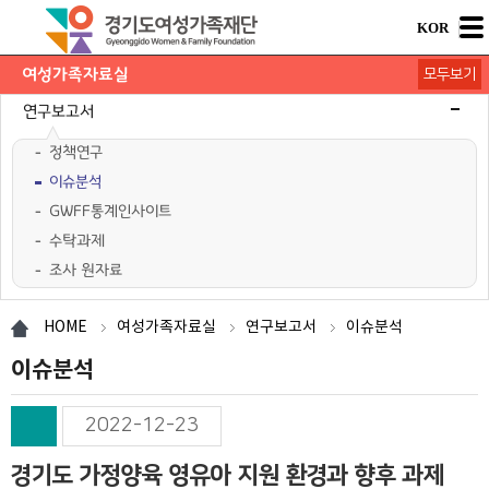
KOR
여성가족자료실
모두보기
연구보고서
정책연구
이슈분석
GWFF통계인사이트
수탁과제
조사 원자료
학술행사자료
사업·교육 자료
경기여성가족통계
여성가족도서관 `여울`
HOME
여성가족자료실
연구보고서
이슈분석
이슈분석
2022-12-23
경기도 가정양육 영유아 지원 환경과 향후 과제