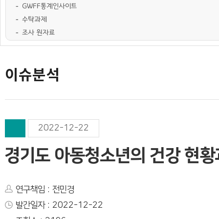
GWFF통계인사이트
수탁과제
조사 원자료
학술행사자료
사업·교육 자료
경기여성가족통계
여성가족도서관 `여울`
이슈분석
2022-12-22
경기도 아동청소년의 건강 현황
연구책임 : 전민경
발간일자 : 2022-12-22