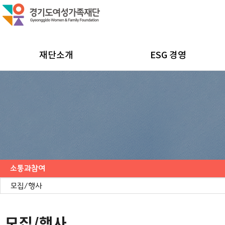
재단소개
ESG 경영
소통과참여
공지사항
채용공고
모집/행사
카드뉴스
언론보도
도민의 의견
재단 간행물
모집/행사