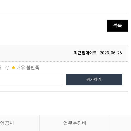
목록
최근업데이트
2026-06-25
족
매우 불만족
평가하기
영공시
업무추진비