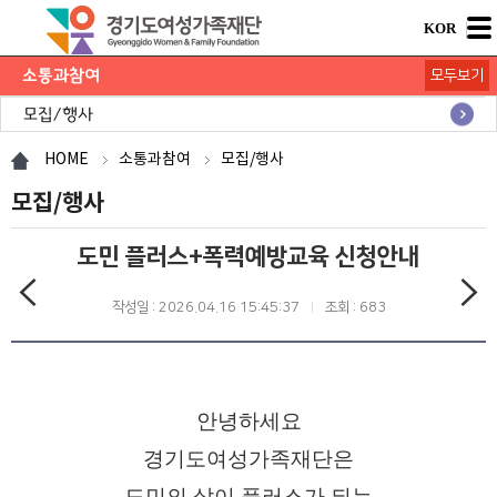
KOR
소통과참여
모두보기
공지사항
채용공고
모집/행사
카드뉴스
언론보도
도민의 의견
재단 간행물
HOME
소통과참여
모집/행사
모집/행사
도민 플러스+폭력예방교육 신청안내
작성일 : 2026.04.16 15:45:37
조회 : 683
안녕하세요
경기도여성가족재단은
도민의 삶이 플러스가 되는