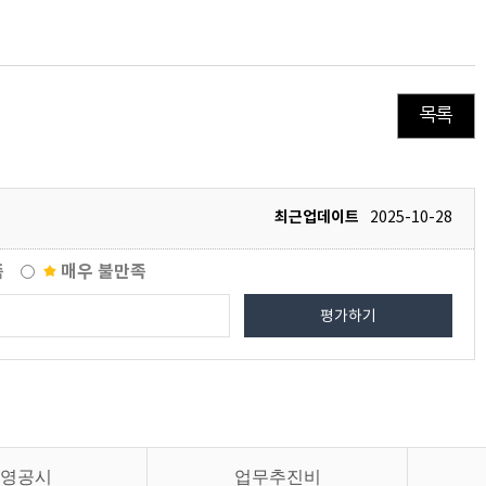
목록
최근업데이트
2025-10-28
족
매우 불만족
평가하기
영공시
업무추진비