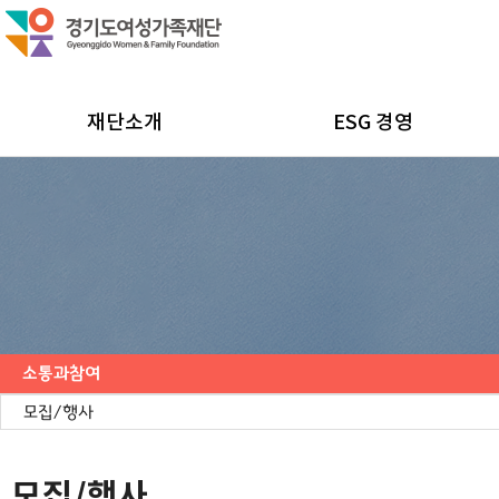
재단소개
ESG 경영
소통과참여
공지사항
채용공고
모집/행사
카드뉴스
언론보도
도민의 의견
재단 간행물
모집/행사