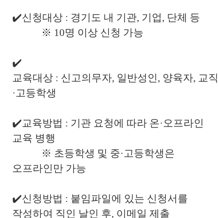
✔️
신청대상
:
경기도 내 기관
,
기업
,
단체 등
※ 10
명 이상 신청 가능
✔️
교육대상
:
신고의무자
,
일반성인
,
양육자
,
교
·
고등학생
✔️
교육방법
:
기관 요청에 따라 온
·
오프라인
교육 병행
※
초등학생 및 중
·
고등학생은
오프라인만 가능
✔️
신청방법
:
붙임파일에 있는 신청서를
작성하여 직인 날인 후
,
이메일 제출