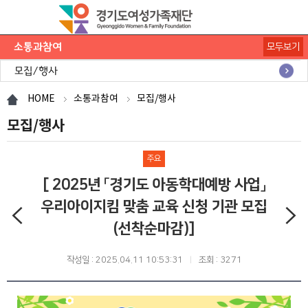
소통과참여
모두보기
공지사항
채용공고
모집/행사
카드뉴스
언론보도
도민의 의견
재단 간행물
HOME
소통과참여
모집/행사
모집/행사
주요
[ 2025년 「경기도 아동학대예방 사업」
우리아이지킴 맞춤 교육 신청 기관 모집
(선착순마감)]
작성일 : 2025.04.11 10:53:31
조회 : 3271