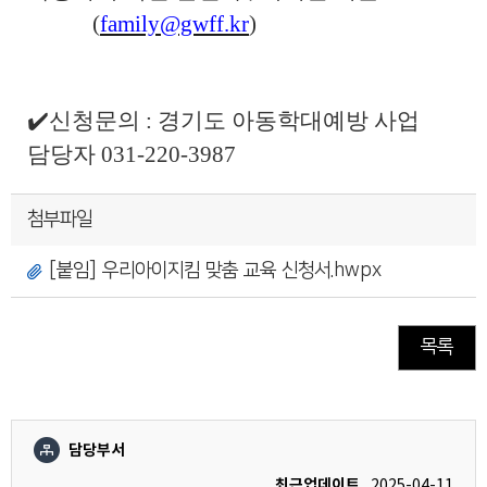
(
family@gwff.kr
)
✔️
신청문의
:
경기도 아동학대예방 사업
담당자
031-220-3987
첨부파일
[붙임] 우리아이지킴 맞춤 교육 신청서.hwpx
목록
담당부서
최근업데이트
2025-04-11