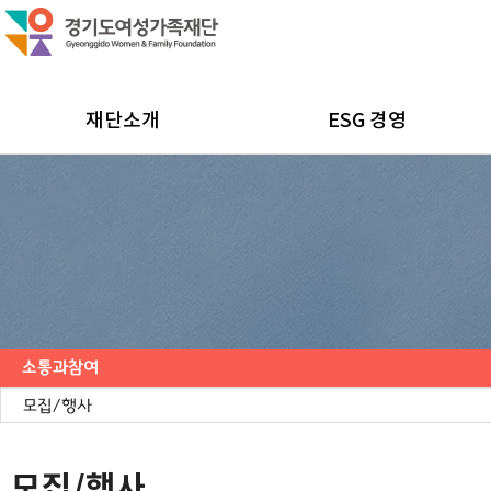
재단소개
ESG 경영
소통과참여
공지사항
채용공고
모집/행사
카드뉴스
언론보도
도민의 의견
재단 간행물
모집/행사