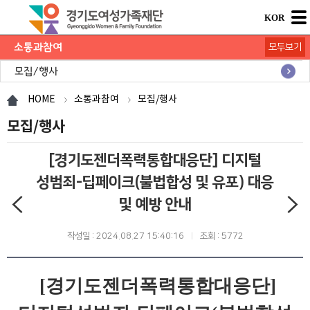
KOR
소통과참여
모두보기
공지사항
채용공고
모집/행사
카드뉴스
언론보도
도민의 의견
재단 간행물
HOME
소통과참여
모집/행사
모집/행사
[경기도젠더폭력통합대응단] 디지털
성범죄-딥페이크(불법합성 및 유포) 대응
및 예방 안내
작성일 : 2024.08.27 15:40:16
조회 : 5772
[경기도젠더폭력통합대응단]