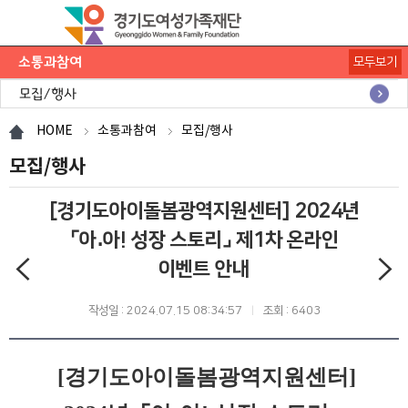
소통과참여
모두보기
공지사항
채용공고
모집/행사
카드뉴스
언론보도
도민의 의견
재단 간행물
HOME
소통과참여
모집/행사
모집/행사
[경기도아이돌봄광역지원센터] 2024년
⌜아․아! 성장 스토리⌟ 제1차 온라인
이벤트 안내
작성일 : 2024.07.15 08:34:57
조회 : 6403
[경기도아이돌봄광역지원센터]