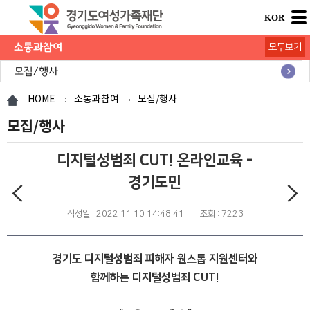
KOR
소통과참여
모두보기
공지사항
채용공고
모집/행사
카드뉴스
언론보도
도민의 의견
재단 간행물
HOME
소통과참여
모집/행사
모집/행사
디지털성범죄 CUT! 온라인교육 -
경기도민
작성일 : 2022.11.10 14:48:41
조회 : 7223
경기도 디지털성범죄 피해자 원스톱 지원센터와
함께하는 디지털성범죄 CUT!